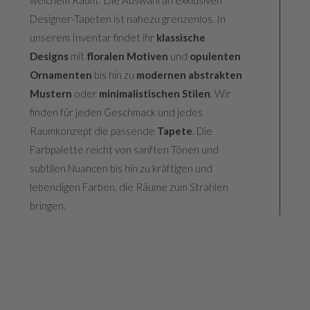
Designer-Tapeten ist nahezu grenzenlos. In
unserem Inventar findet ihr
klassische
Designs
mit
floralen Motiven
und
opulenten
Ornamenten
bis hin zu
modernen abstrakten
Mustern
oder
minimalistischen
Stilen
. Wir
finden für jeden Geschmack und jedes
Raumkonzept die passende
Tapete
. Die
Farbpalette reicht von sanften Tönen und
subtilen Nuancen bis hin zu kräftigen und
lebendigen Farben, die Räume zum Strahlen
bringen.