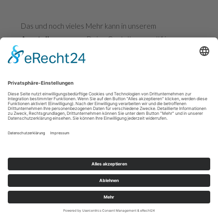
Das und noch vieles Mehr kann in unserem
Ausstellungsraum
„Deine Gestaltungswelt“ in
Bodelshausen begutachtet werden. Termine sind
möglich von Mo-Fr zwischen 7 und 17 Uhr. Für
Terminanfragen in unserem
Showroom
kann gerne
unser
Kontaktformular
unterhalb auf der Startseite
verwendet werden.
ZUR STARTSEITE
0 74 71 / 9 33 47 44