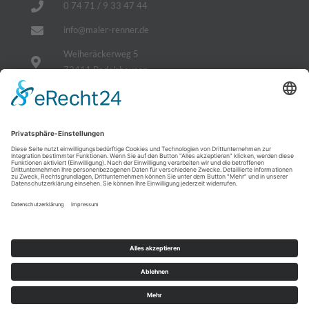
0 74 71 / 9 33 47 44
info@maler-renner.de
Weiheräckerweg 5
72411 Bodelshausen
Impressum
Datenschutzerklärung
Sitemap
Cookie-Einstellungen
Nachhaltig Dämmen, zusätzlich sparen
Sichern Sie sich Ihre staatlichen Zuschüsse!
© All rights reserved