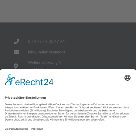
0 74 71 / 9 33 47 44
info@maler-renner.de
Weiheräckerweg 5
72411 Bodelshausen
Impressum
Datenschutzerklärung
Sitemap
Cookie-Einstellungen
Nachhaltig Dämmen, zusätzlich sparen